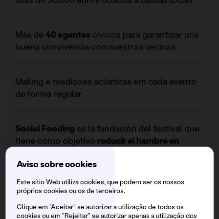
Más de
40 agentes
cívicos para garantizar una
buena convivencia con nuestrxs vecinxs
Mailing e medições acústicas em cada evento
de forma regular.
Social Fooding
es la fundación del festival que
tiene como objetivo
reducir el hambre en
Barcelona
, recogiendo los excedentes
Aviso sobre cookies
alimentarios de los restaurantes
colaboradores para repartirlos, a través de
Este sítio Web utiliza cookies, que podem ser os nossos
voluntariado, a diversas asociaciones y ONGs
próprios cookies ou os de terceiros.
de la ciudad. Llevamos
más de 37 toneladas
de
Clique em "Aceitar" se autorizar a utilização de todos os
alimentos recuperados.
cookies ou em "Rejeitar" se autorizar apenas a utilização dos